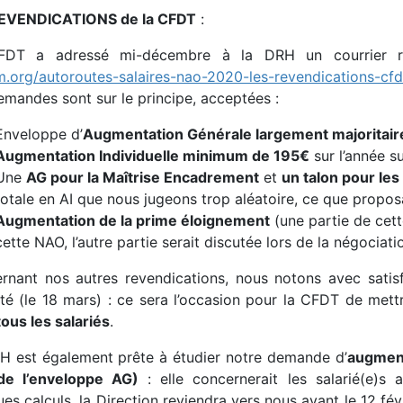
EVENDICATIONS de la CFDT
:
FDT a adressé mi-décembre à la DRH un courrier 
m.org/autoroutes-salaires-nao-2020-les-revendications-cfd
emandes sont sur le principe, acceptées :
Enveloppe d’
Augmentation Générale largement majoritair
Augmentation Individuelle minimum de 195€
sur l’année su
Une
AG pour la Maîtrise Encadrement
et
un talon pour les 
totale en AI que nous jugeons trop aléatoire, ce que proposa
Augmentation de la prime éloignement
(une partie de cett
cette NAO, l’autre partie serait discutée lors de la négociatio
rnant nos autres revendications, nous notons avec satisfa
té (le 18 mars) : ce sera l’occasion pour la CFDT de mettre
ous les salariés
.
H est également prête à étudier notre demande d’
augment
de l’enveloppe AG)
: elle concernerait les salarié(e)s a
es calculs, la Direction reviendra vers nous avant le 12 fé