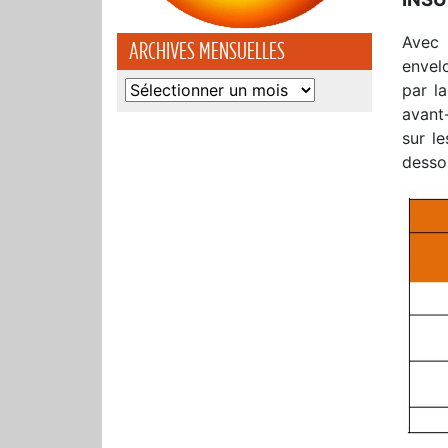
Avec 
ARCHIVES MENSUELLES
envel
Archives
par l
mensuelles
avant
sur l
dessou