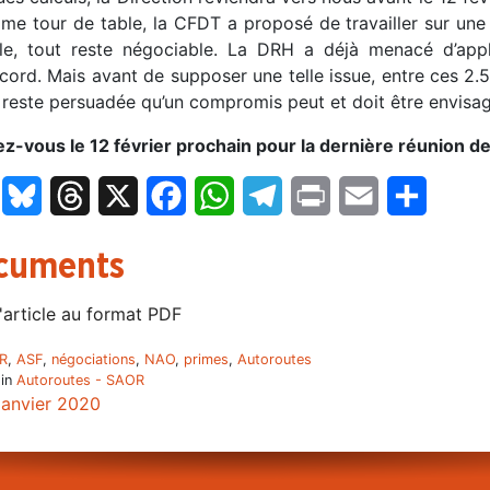
time tour de table, la CFDT a proposé de travailler sur un
lle, tout reste négociable. La DRH a déjà menacé d’app
ord. Mais avant de supposer une telle issue, entre ces 2.5
reste persuadée qu’un compromis peut et doit être envisag
z-vous le 12 février prochain pour la dernière réunion de
LinkedIn
Bluesky
Threads
X
Facebook
WhatsApp
Telegram
Print
Email
Partage
cuments
'article au format PDF
R
,
ASF
,
négociations
,
NAO
,
primes
,
Autoroutes
 in
Autoroutes - SAOR
janvier 2020