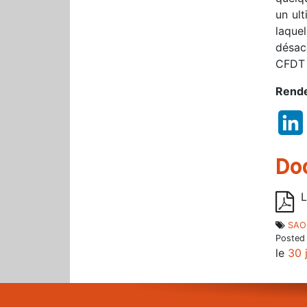
un ul
laque
désacc
CFDT 
Rende
Do
L
SAO
Posted
le
30 