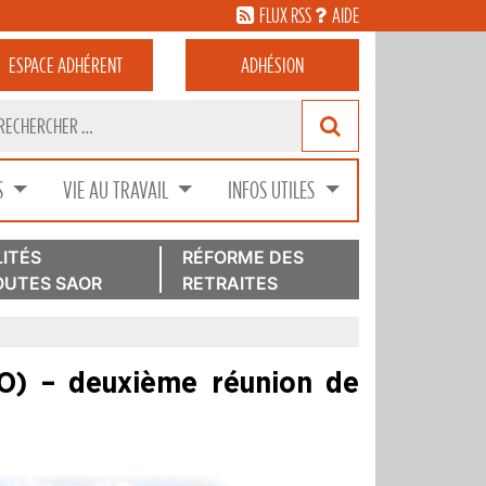
FLUX RSS
AIDE
ESPACE
ADHÉRENT
ADHÉSION
S
VIE AU TRAVAIL
INFOS UTILES
ITÉS
RÉFORME DES
UTES SAOR
RETRAITES
AO) – deuxième réunion de