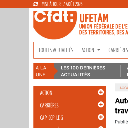
MISE À JOUR : 7 AOÛT 2026
TOUTES ACTUALITÉS
ACTION
CARRIÈRE
A LA
LES 100 DERNIÈRES
UNE
ACTUALITÉS
ACCU
ACTION
Aut
CARRIÈRES
trav
CAP-CCP-LDG
Publié