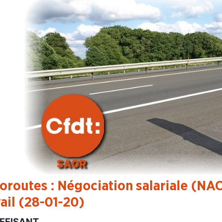
oroutes : Négociation salariale (NA
vail (28-01-20)
FFISANT