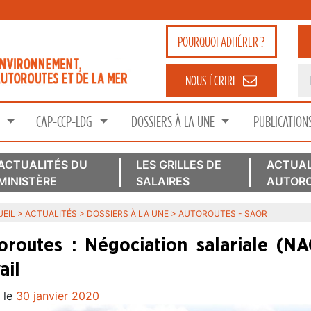
POURQUOI
ADHÉRER ?
NOUS ÉCRIRE
S
CAP-CCP-LDG
DOSSIERS À LA UNE
PUBLICATION
ACTUALITÉS DU
LES GRILLES DE
ACTUAL
MINISTÈRE
SALAIRES
AUTORO
EIL
>
ACTUALITÉS
>
DOSSIERS À LA UNE
>
AUTOROUTES - SAOR
oroutes : Négociation salariale (N
ail
 le
30 janvier 2020