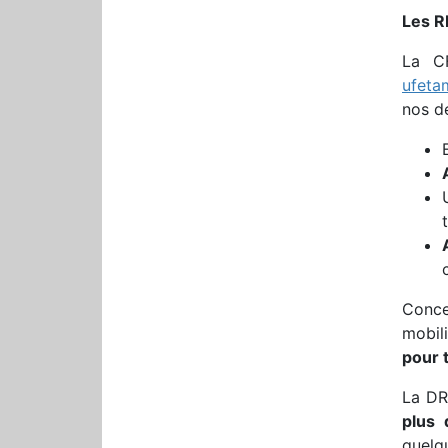
Les R
La C
ufeta
nos d
Conce
mobili
pour t
La DR
plus 
quelqu