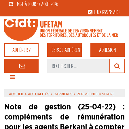
MISE À JOUR : 7 AOÛT 2026
FLUX RSS
AIDE
ADHÉRER ?
ESPACE
ADHÉRENT
ADHÉSION
ACCUEIL
>
ACTUALITÉS
>
CARRIÈRES
>
RÉGIME INDEMNITAIRE
Note de gestion (25-04-22) :
compléments de rémunération
pour les agents Berkani à compter