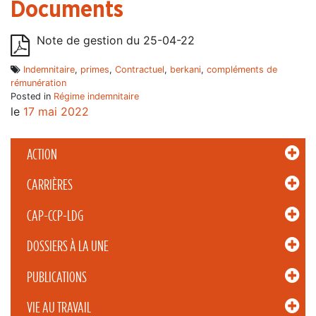
Documents
Note de gestion du 25-04-22
Indemnitaire
,
primes
,
Contractuel
,
berkani
,
compléments de
rémunération
Posted in
Régime indemnitaire
le
17 mai 2022
ACTION
CARRIÈRES
CAP-CCP-LDG
DOSSIERS À LA UNE
PUBLICATIONS
VIE AU TRAVAIL