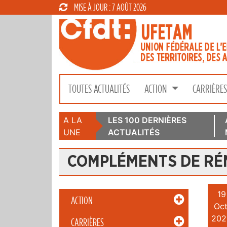
MISE À JOUR : 7 AOÛT 2026
TOUTES ACTUALITÉS
ACTION
CARRIÈRE
A LA
LES 100 DERNIÈRES
UNE
ACTUALITÉS
COMPLÉMENTS DE R
19
ACTION
Oct
202
CARRIÈRES