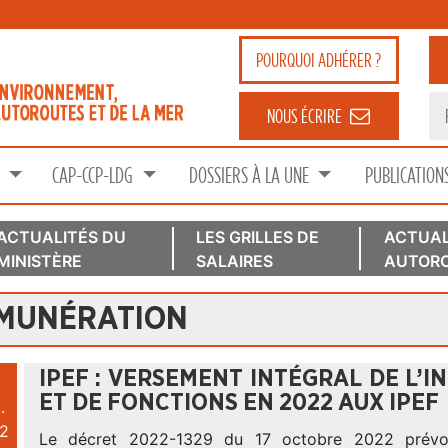
POURQUOI
ADHÉRER ?
NOUS ÉCRIRE
S
CAP-CCP-LDG
DOSSIERS À LA UNE
PUBLICATION
ACTUALITÉS DU
LES GRILLES DE
ACTUAL
MINISTÈRE
SALAIRES
AUTORO
ÉMUNÉRATION
IPEF : VERSEMENT INTÉGRAL DE L’
ET DE FONCTIONS EN 2022 AUX IPEF
.
2
Le décret 2022-1329 du 17 octobre 2022 prévoi