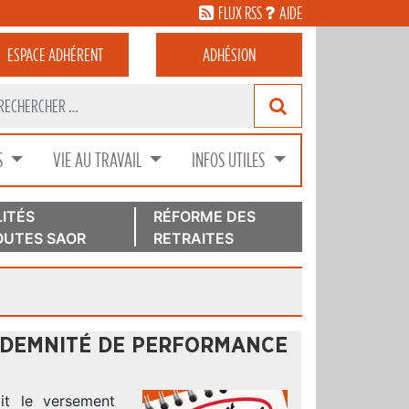
FLUX RSS
AIDE
ESPACE
ADHÉRENT
ADHÉSION
S
VIE AU TRAVAIL
INFOS UTILES
ITÉS
RÉFORME DES
UTES SAOR
RETRAITES
INDEMNITÉ DE PERFORMANCE
t le versement