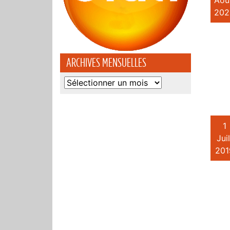
Aoû
202
ARCHIVES MENSUELLES
Archives
mensuelles
1
Juil
201