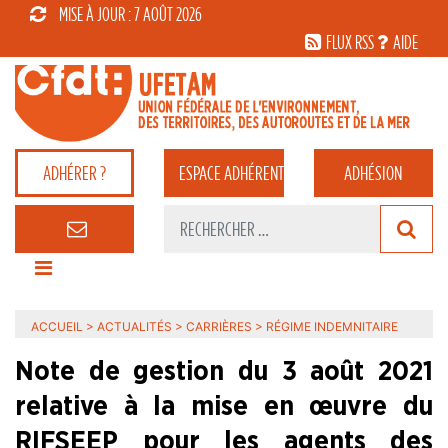
MISE À JOUR : 7 AOÛT 2026
FLUX RSS
AIDE
ADHÉRER ?
ESPACE
ADHÉRENT
ADHÉSION
ACCUEIL
>
ACTUALITÉS
>
CARRIÈRES
>
RÉGIME INDEMNITAIRE
Note de gestion du 3 août 2021
relative à la mise en œuvre du
RIFSEEP pour les agents des