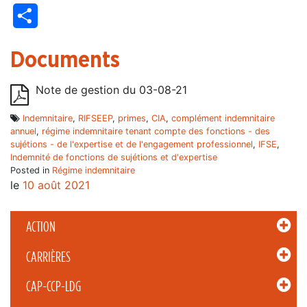
Partager
Documents
Note de gestion du 03-08-21
Indemnitaire
,
RIFSEEP
,
primes
,
CIA
,
complément indemnitaire
annuel
,
régime indemnitaire tenant compte des fonctions - des
sujétions - de l'expertise et de l'engagement professionnel
,
IFSE
,
Indemnité de fonctions de sujétions et d'expertise
Posted in
Régime indemnitaire
le
10 août 2021
ACTION
CARRIÈRES
CAP-CCP-LDG