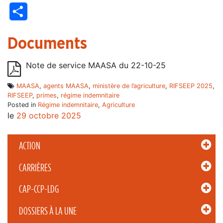
Partager
Documents
Note de service MAASA du 22-10-25
MAASA
,
agents MAASA
,
ministère de l’agriculture
,
RIFSEEP 2025
,
RIFSEEP
,
primes
,
régime indemnitaire
Posted in
Régime indemnitaire
,
Agriculture
le
29 octobre 2025
ACTION
CARRIÈRES
CAP-CCP-LDG
DOSSIERS À LA UNE