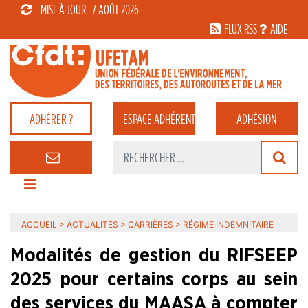
MISE À JOUR : 7 AOÛT 2026
FLUX RSS
AIDE
ADHÉRER ?
ESPACE
ADHÉRENT
ADHÉSION
ACCUEIL
>
ACTUALITÉS
>
CARRIÈRES
>
RÉGIME INDEMNITAIRE
Modalités de gestion du RIFSEEP
2025 pour certains corps au sein
des services du MAASA à compter