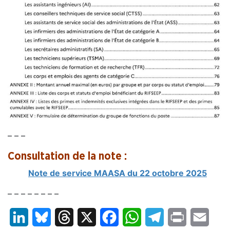
– – –
Consultation de la note :
Note de service MAASA du 22 octobre 2025
– – – – – – – –
LinkedIn
Bluesky
Threads
X
Facebook
WhatsApp
Telegram
Print
Email