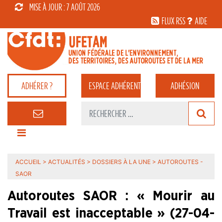
MISE À JOUR : 7 AOÛT 2026
FLUX RSS
AIDE
ADHÉRER ?
ESPACE
ADHÉRENT
ADHÉSION
ACCUEIL
>
ACTUALITÉS
>
DOSSIERS À LA UNE
>
AUTOROUTES -
SAOR
Autoroutes SAOR : « Mourir au
Travail est inacceptable » (27-04-