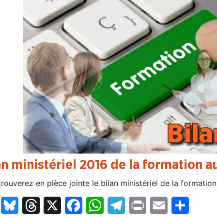
an ministériel 2016 de la formation 
rouverez en pièce jointe le bilan ministériel de la formatio
LinkedIn
Bluesky
Threads
X
Facebook
WhatsApp
Telegram
Print
Email
Partage