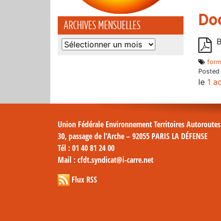
Do
ARCHIVES MENSUELLES
B
Archives
mensuelles
form
Posted
le
1 a
Union Fédérale Environnement Territoires Autoroute
30, passage de l’Arche – 92055 PARIS LA DÉFENSE
Tél
: 01 40 81 24 00
Mail
: cfdt.syndicat@i-carre.net
Flux RSS