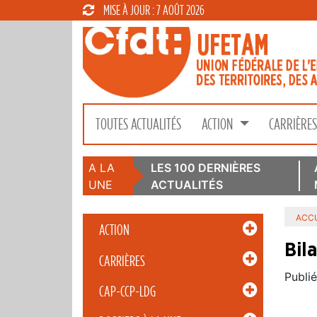
MISE À JOUR : 7 AOÛT 2026
TOUTES ACTUALITÉS
ACTION
CARRIÈRE
A LA
LES 100 DERNIÈRES
UNE
ACTUALITÉS
ACCU
ACTION
Bil
CARRIÈRES
Publié
CAP-CCP-LDG