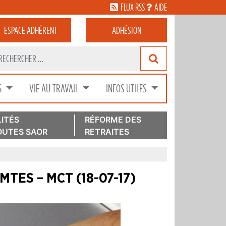
FLUX RSS
AIDE
ESPACE
ADHÉRENT
ADHÉSION
S
VIE AU TRAVAIL
INFOS UTILES
ITÉS
RÉFORME DES
UTES SAOR
RETRAITES
u MTES – MCT (18-07-17)