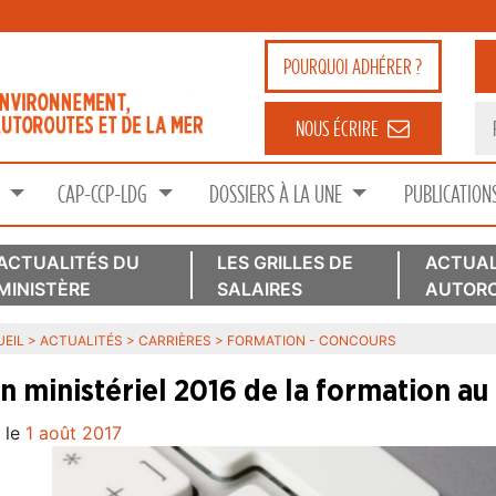
POURQUOI
ADHÉRER ?
NOUS ÉCRIRE
S
CAP-CCP-LDG
DOSSIERS À LA UNE
PUBLICATION
ACTUALITÉS DU
LES GRILLES DE
ACTUAL
MINISTÈRE
SALAIRES
AUTORO
EIL
>
ACTUALITÉS
>
CARRIÈRES
>
FORMATION - CONCOURS
an ministériel 2016 de la formation a
 le
1 août 2017