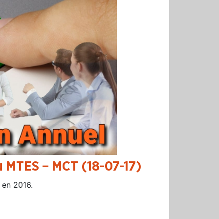
au MTES – MCT (18-07-17)
n en 2016.
r