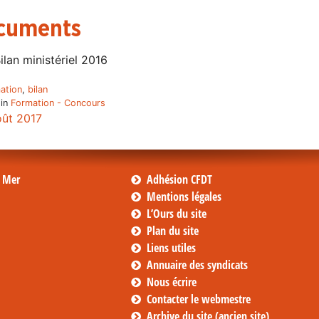
cuments
ilan ministériel 2016
ation
,
bilan
 in
Formation - Concours
oût 2017
s Mer
Adhésion CFDT
Mentions légales
L’Ours du site
Plan du site
Liens utiles
Annuaire des syndicats
Nous écrire
Contacter le webmestre
Archive du site (ancien site)