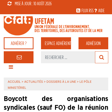
MISE À JOUR : 10 AOÛT 2026
FLUX RSS
AIDE
ADHÉRER ?
ESPACE
ADHÉRENT
ADHÉSION
ACCUEIL
>
ACTUALITÉS
>
DOSSIERS À LA UNE
>
LE PÔLE
MINISTÉRIEL
Boycott des organisations
syndicales (sauf FO) de la réunion