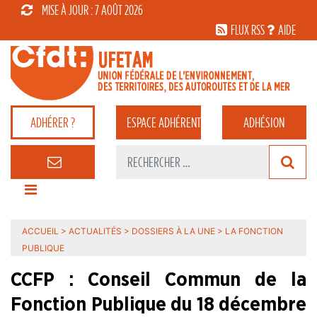
MISE À JOUR : 7 AOÛT 2026
FLUX RSS
AIDE
ADHÉRER ?
ESPACE
ADHÉRENT
ADHÉSION
ACCUEIL
>
ACTUALITÉS
>
DOSSIERS À LA UNE
>
LA FONCTION
PUBLIQUE
CCFP : Conseil Commun de la
Fonction Publique du 18 décembre