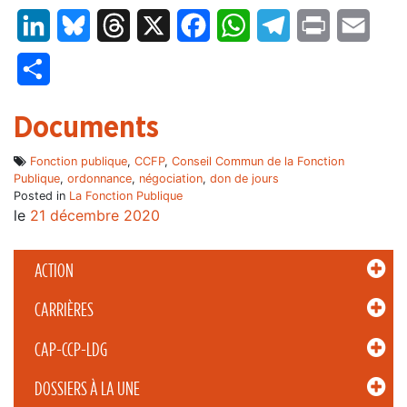
LinkedIn
Bluesky
Threads
X
Facebook
WhatsApp
Telegram
Print
Email
Partager
Documents
Fonction publique
,
CCFP
,
Conseil Commun de la Fonction
Publique
,
ordonnance
,
négociation
,
don de jours
Posted in
La Fonction Publique
le
21 décembre 2020
ACTION
CARRIÈRES
CAP-CCP-LDG
DOSSIERS À LA UNE