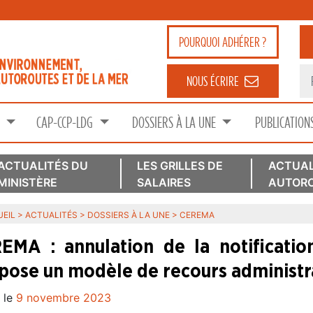
POURQUOI
ADHÉRER ?
NOUS ÉCRIRE
S
CAP-CCP-LDG
DOSSIERS À LA UNE
PUBLICATION
ACTUALITÉS DU
LES GRILLES DE
ACTUAL
MINISTÈRE
SALAIRES
AUTORO
EIL
>
ACTUALITÉS
>
DOSSIERS À LA UNE
>
CEREMA
EMA : annulation de la notificatio
pose un modèle de recours administra
 le
9 novembre 2023