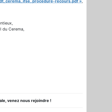
fdt_cerema_ifse_procedure-recours.pdf »
,
ntieux,
al du Cerema,
ale, venez nous rejoindre !