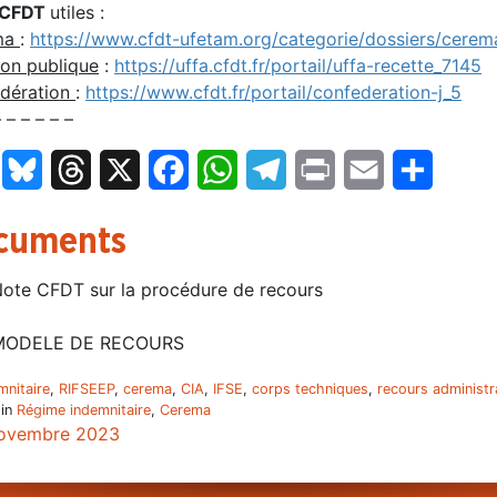
CFDT
utiles :
ma
:
https://www.cfdt-ufetam.org/categorie/dossiers/cerem
ion publique
:
https://uffa.cfdt.fr/portail/uffa-recette_7145
dération
:
https://www.cfdt.fr/portail/confederation-j_5
– – – – – –
LinkedIn
Bluesky
Threads
X
Facebook
WhatsApp
Telegram
Print
Email
Partage
cuments
ote CFDT sur la procédure de recours
MODELE DE RECOURS
mnitaire
,
RIFSEEP
,
cerema
,
CIA
,
IFSE
,
corps techniques
,
recours administra
 in
Régime indemnitaire
,
Cerema
ovembre 2023