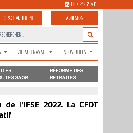
FLUX RSS
AIDE
ESPACE
ADHÉRENT
ADHÉSION
S
VIE AU TRAVAIL
INFOS UTILES
ITÉS
RÉFORME DES
UTES SAOR
RETRAITES
n de l’IFSE 2022. La CFDT
tif