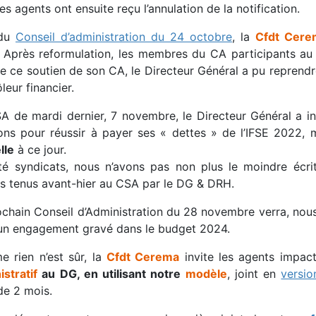
es agents ont ensuite reçu l’annulation de la notification.
 du
Conseil d’administration du 24 octobre
, la
Cfdt Cere
 Après reformulation, les membres du CA participants au
e ce soutien de son CA, le Directeur Général a pu reprendr
leur financier.
A de mardi dernier, 7 novembre, le Directeur Général a in
ions pour réussir à payer ses « dettes » de l’IFSE 2022,
lle
à ce jour.
té syndicats, nous n’avons pas non plus le moindre écrit
s tenus avant-hier au CSA par le DG & DRH.
ochain Conseil d’Administration du 28 novembre verra, nous 
un engagement gravé dans le budget 2024.
 rien n’est sûr, la
Cfdt Cerema
invite les agents impac
stratif
au DG, en utilisant notre
modèle
, joint en
versio
de 2 mois.