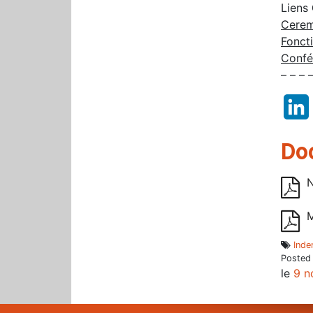
Liens
Cere
Fonct
Confé
– – – 
Do
N
Inde
Posted
le
9 n