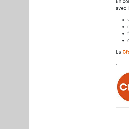
En co
avec l
La
Cf
.