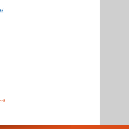
a/
r
tif