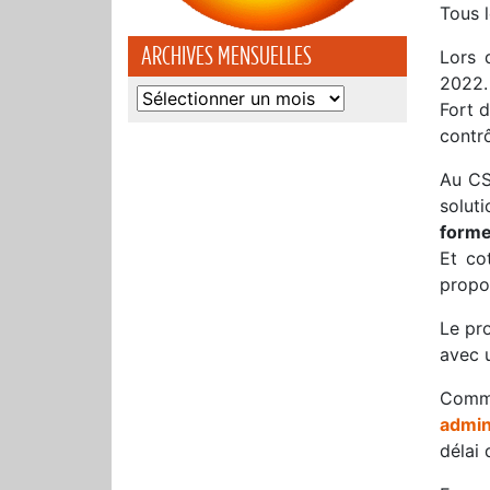
Tous l
ARCHIVES MENSUELLES
Lors
2022.
Archives
Fort d
mensuelles
contrô
Au CS
solut
forme
Et co
propo
Le pr
avec 
Comme
admini
délai 