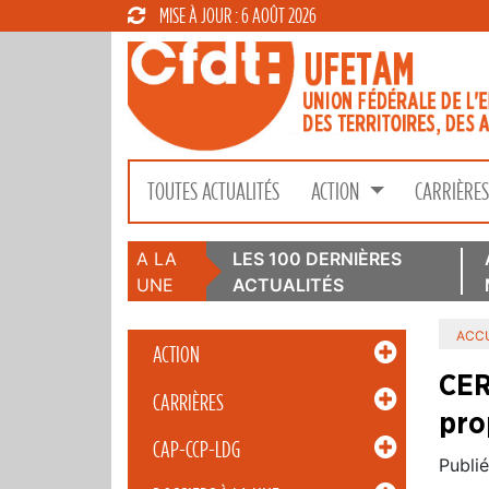
MISE À JOUR : 6 AOÛT 2026
TOUTES ACTUALITÉS
ACTION
CARRIÈRE
A LA
LES 100 DERNIÈRES
UNE
ACTUALITÉS
ACCU
ACTION
CER
CARRIÈRES
pro
CAP-CCP-LDG
Publié