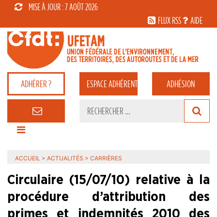
MISE À JOUR : 7 AOÛT 2026
FLUX RSS
AIDE
ADHÉRER ?
ESPACE
ADHÉRENT
ADHÉSION
ACCUEIL
>
ACTUALITÉS
>
CARRIÈRES
Circulaire (15/07/10) relative à la
procédure d’attribution des
primes et indemnités 2010 des