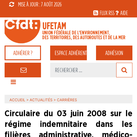
MISE À JOUR : 7 AOÛT 2026
FLUX RSS
AIDE
ADHÉRER ?
ESPACE
ADHÉRENT
ADHÉSION
ACCUEIL
>
ACTUALITÉS
>
CARRIÈRES
Circulaire du 03 juin 2008 sur le
régime indemnitaire dans les
filières administrative, médico-