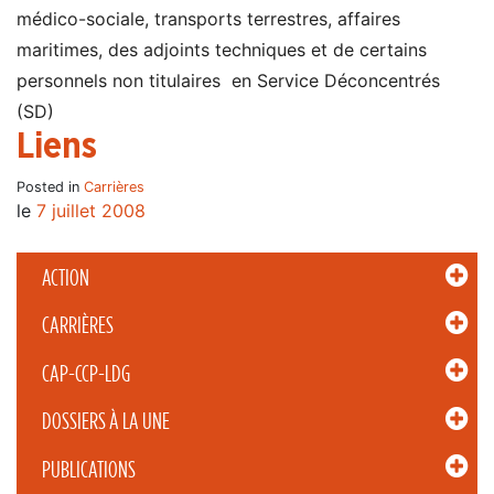
médico-sociale, transports terrestres, affaires
maritimes, des adjoints techniques et de certains
personnels non titulaires en Service Déconcentrés
(SD)
Liens
Posted in
Carrières
le
7 juillet 2008
ACTION
CARRIÈRES
CAP-CCP-LDG
DOSSIERS À LA UNE
PUBLICATIONS