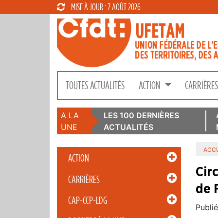
MISE À JOUR : 7 AOÛT 2026
TOUTES ACTUALITÉS
ACTION
CARRIÈRE
A LA
LES 100 DERNIÈRES
UNE
ACTUALITÉS
ACCU
ACTION
Cir
CARRIÈRES
de 
CAP-CCP-LDG
Publié