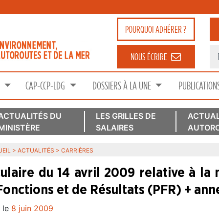
POURQUOI
ADHÉRER ?
NOUS ÉCRIRE
S
CAP-CCP-LDG
DOSSIERS À LA UNE
PUBLICATION
ACTUALITÉS DU
LES GRILLES DE
ACTUAL
MINISTÈRE
SALAIRES
AUTORO
EIL
>
ACTUALITÉS
>
CARRIÈRES
culaire du 14 avril 2009 relative à l
Fonctions et de Résultats (PFR) + ann
 le
8 juin 2009