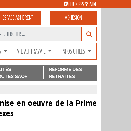
FLUX RSS
AIDE
ESPACE
ADHÉRENT
ADHÉSION
S
VIE AU TRAVAIL
INFOS UTILES
ITÉS
RÉFORME DES
UTES SAOR
RETRAITES
a mise en oeuvre de la Prime
exes