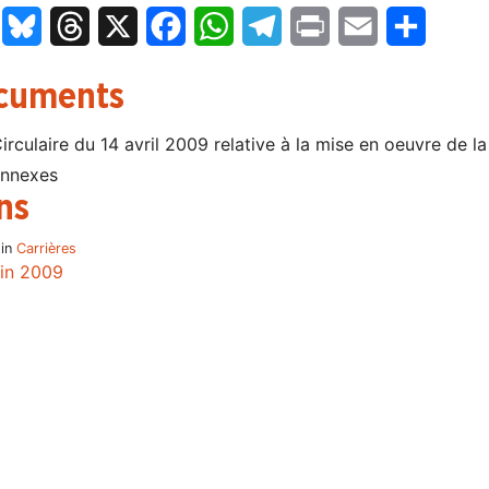
LinkedIn
Bluesky
Threads
X
Facebook
WhatsApp
Telegram
Print
Email
Partage
cuments
irculaire du 14 avril 2009 relative à la mise en oeuvre de l
nnexes
ns
 in
Carrières
uin 2009