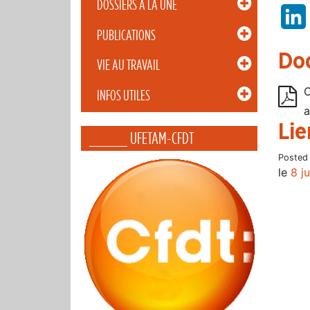
DOSSIERS À LA UNE
PUBLICATIONS
Do
VIE AU TRAVAIL
C
INFOS UTILES
a
Lie
_____ UFETAM-CFDT
Posted
le
8 j