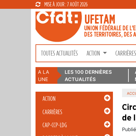
MISE À JOUR : 7 AOÛT 2026
TOUTES ACTUALITÉS
ACTION
CARRIÈRE
A LA
LES 100 DERNIÈRES
UNE
ACTUALITÉS
ACCU
ACTION
Cir
CARRIÈRES
de l
CAP-CCP-LDG
Publié