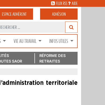
FLUX RSS
AIDE
ESPACE
ADHÉRENT
ADHÉSION
S
VIE AU TRAVAIL
INFOS UTILES
ITÉS
RÉFORME DES
UTES SAOR
RETRAITES
’administration territoriale