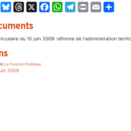
LinkedIn
Bluesky
Threads
X
Facebook
WhatsApp
Telegram
Print
Email
Partage
cuments
irculaire du 15 juin 2009: réforme de l'administration territo
ns
 in
La Fonction Publique
juin 2009