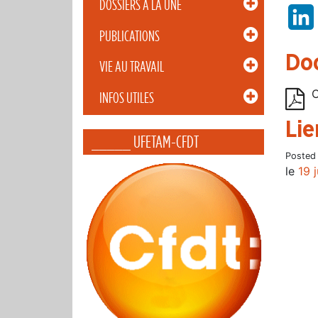
DOSSIERS À LA UNE
PUBLICATIONS
Do
VIE AU TRAVAIL
C
INFOS UTILES
Lie
_____ UFETAM-CFDT
Posted
le
19 