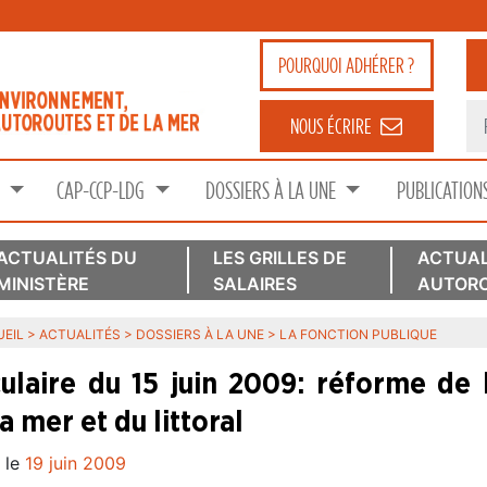
POURQUOI
ADHÉRER ?
NOUS ÉCRIRE
S
CAP-CCP-LDG
DOSSIERS À LA UNE
PUBLICATION
ACTUALITÉS DU
LES GRILLES DE
ACTUAL
MINISTÈRE
SALAIRES
AUTORO
EIL
>
ACTUALITÉS
>
DOSSIERS À LA UNE
>
LA FONCTION PUBLIQUE
culaire du 15 juin 2009: réforme de l
a mer et du littoral
 le
19 juin 2009