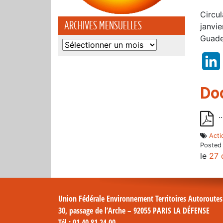
Circu
ARCHIVES MENSUELLES
janvi
Guade
Archives
mensuelles
Do
.
Acti
Posted
le
27 
Union Fédérale Environnement Territoires Autoroute
30, passage de l’Arche – 92055 PARIS LA DÉFENSE
Tél
: 01 40 81 24 00