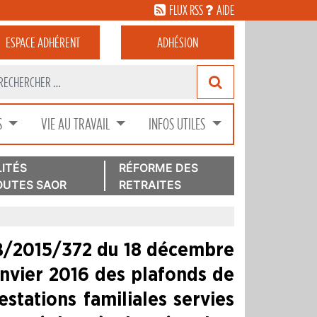
FLUX RSS
AIDE
ESPACE
ADHÉRENT
ADHÉSION
S
VIE AU TRAVAIL
INFOS UTILES
ITÉS
RÉFORME DES
UTES SAOR
RETRAITES
D2B/2015/372 du 18 décembre
janvier 2016 des plafonds de
estations familiales servies