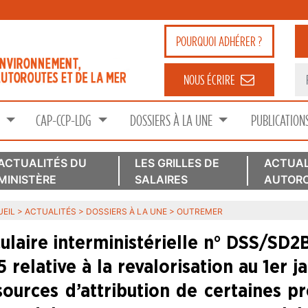
POURQUOI
ADHÉRER ?
NOUS ÉCRIRE
S
CAP-CCP-LDG
DOSSIERS À LA UNE
PUBLICATION
ACTUALITÉS DU
LES GRILLES DE
ACTUAL
MINISTÈRE
SALAIRES
AUTORO
EIL
>
ACTUALITÉS
>
DOSSIERS À LA UNE
>
OUTREMER
culaire interministérielle n° DSS/S
5 relative à la revalorisation au 1er 
sources d’attribution de certaines pr