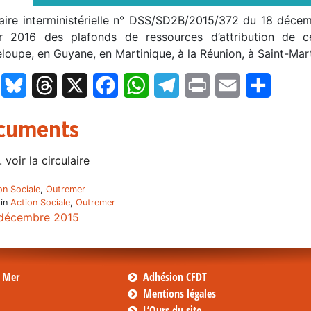
laire interministérielle n° DSS/SD2B/2015/372 du 18 décemb
er 2016 des plafonds de ressources d’attribution de ce
loupe, en Guyane, en Martinique, à la Réunion, à Saint-Mar
LinkedIn
Bluesky
Threads
X
Facebook
WhatsApp
Telegram
Print
Email
Partage
cuments
.. voir la circulaire
on Sociale
,
Outremer
 in
Action Sociale
,
Outremer
décembre 2015
s Mer
Adhésion CFDT
Mentions légales
L’Ours du site