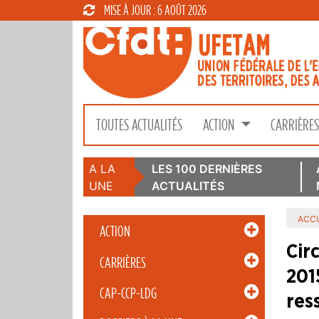
MISE À JOUR : 6 AOÛT 2026
TOUTES ACTUALITÉS
ACTION
CARRIÈRE
A LA
LES 100 DERNIÈRES
UNE
ACTUALITÉS
ACCU
ACTION
Cir
CARRIÈRES
201
CAP-CCP-LDG
res