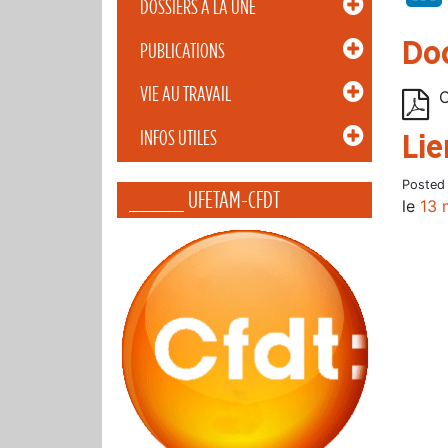
DOSSIERS À LA UNE
Do
PUBLICATIONS
VIE AU TRAVAIL
C
INFOS UTILES
Lie
Posted
_____ UFETAM-CFDT
le
13 