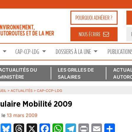
POURQUOI
ADHÉRER ?
NOUS ÉCRIRE
S
CAP-CCP-LDG
DOSSIERS À LA UNE
PUBLICATION
ACTUALITÉS DU
LES GRILLES DE
ACTUAL
MINISTÈRE
SALAIRES
AUTORO
EIL
>
ACTUALITÉS
>
CAP-CCP-LDG
culaire Mobilité 2009
 le
13 mars 2009
LinkedIn
Bluesky
Threads
X
Facebook
WhatsApp
Telegram
Print
Email
Partage