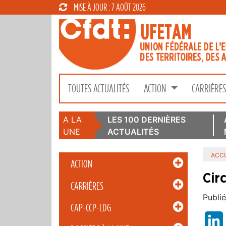
MISE À JOUR : 7 AOÛT 2026
TOUTES ACTUALITÉS
ACTION
CARRIÈRE
A LA
LES 100 DERNIÈRES
UNE
ACTUALITÉS
ACCU
ACTION
Cir
CARRIÈRES
Publié
CAP-CCP-LDG