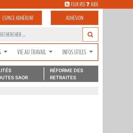
FLUX RSS
AIDE
ESPACE
ADHÉRENT
ADHÉSION
S
VIE AU TRAVAIL
INFOS UTILES
ITÉS
RÉFORME DES
UTES SAOR
RETRAITES
r