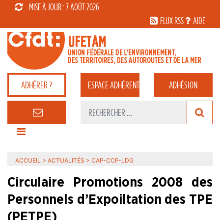
MISE À JOUR : 7 AOÛT 2026
FLUX RSS
AIDE
ADHÉRER ?
ESPACE
ADHÉRENT
ADHÉSION
ACCUEIL
>
ACTUALITÉS
>
CAP-CCP-LDG
Circulaire Promotions 2008 des
Personnels d’Expoiltation des TPE
(PETPE)