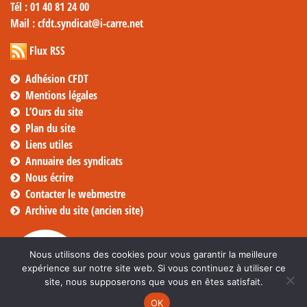
Tél
: 01 40 81 24 00
Mail
: cfdt.syndicat@i-carre.net
Flux RSS
Adhésion CFDT
Mentions légales
L’Ours du site
Plan du site
Liens utiles
Annuaire des syndicats
Nous écrire
Contacter le webmestre
Archive du site (ancien site)
Nous utilisons des cookies pour vous garantir la meilleure
expérience sur notre site web. Si vous continuez à utiliser ce
site, nous supposerons que vous en êtes satisfait.
OK