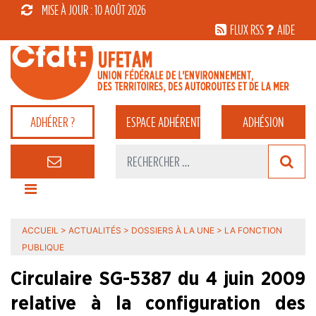
MISE À JOUR : 10 AOÛT 2026
FLUX RSS
AIDE
ADHÉRER ?
ESPACE
ADHÉRENT
ADHÉSION
ACCUEIL
>
ACTUALITÉS
>
DOSSIERS À LA UNE
>
LA FONCTION
PUBLIQUE
Circulaire SG-5387 du 4 juin 2009
relative à la configuration des