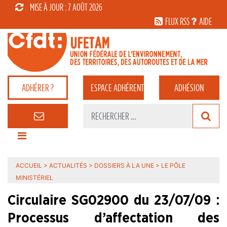
MISE À JOUR : 7 AOÛT 2026
FLUX RSS
AIDE
ADHÉRER ?
ESPACE
ADHÉRENT
ADHÉSION
ACCUEIL
>
ACTUALITÉS
>
DOSSIERS À LA UNE
>
LE PÔLE
MINISTÉRIEL
Circulaire SG02900 du 23/07/09 :
Processus d’affectation des