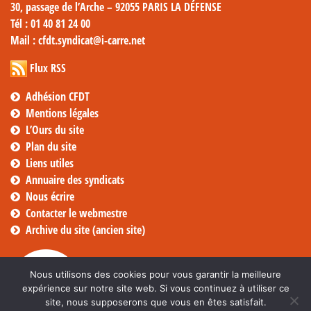
30, passage de l’Arche – 92055 PARIS LA DÉFENSE
Tél
: 01 40 81 24 00
Mail
: cfdt.syndicat@i-carre.net
Flux RSS
Adhésion CFDT
Mentions légales
L’Ours du site
Plan du site
Liens utiles
Annuaire des syndicats
Nous écrire
Contacter le webmestre
Archive du site (ancien site)
Nous utilisons des cookies pour vous garantir la meilleure
expérience sur notre site web. Si vous continuez à utiliser ce
site, nous supposerons que vous en êtes satisfait.