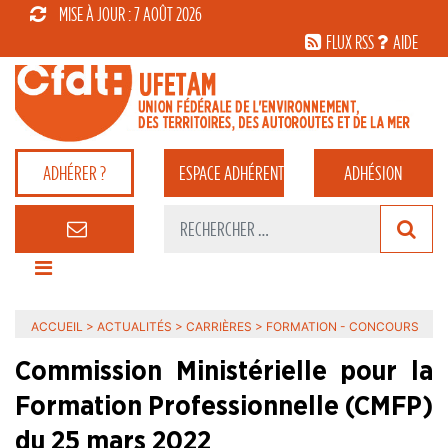
MISE À JOUR : 7 AOÛT 2026
FLUX RSS
AIDE
ADHÉRER ?
ESPACE
ADHÉRENT
ADHÉSION
ACCUEIL
>
ACTUALITÉS
>
CARRIÈRES
>
FORMATION - CONCOURS
Commission Ministérielle pour la
Formation Professionnelle (CMFP)
du 25 mars 2022