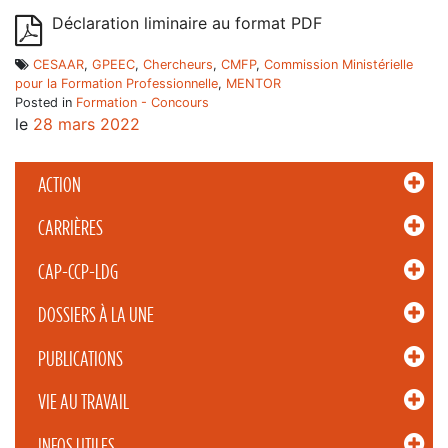
Déclaration liminaire au format PDF
CESAAR
,
GPEEC
,
Chercheurs
,
CMFP
,
Commission Ministérielle
pour la Formation Professionnelle
,
MENTOR
Posted in
Formation - Concours
le
28 mars 2022
ACTION
CARRIÈRES
CAP-CCP-LDG
DOSSIERS À LA UNE
PUBLICATIONS
VIE AU TRAVAIL
INFOS UTILES