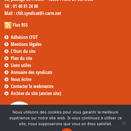
Tél
: 01 40 81 24 00
Mail
: cfdt.syndicat@i-carre.net
Flux RSS
Adhésion CFDT
Mentions légales
L’Ours du site
Plan du site
Liens utiles
Annuaire des syndicats
Nous écrire
Contacter le webmestre
Archive du site (ancien site)
Nous utilisons des cookies pour vous garantir la meilleure
expérience sur notre site web. Si vous continuez à utiliser ce
site, nous supposerons que vous en êtes satisfait.