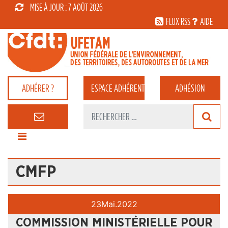
MISE À JOUR : 7 AOÛT 2026
FLUX RSS
AIDE
ADHÉRER ?
ESPACE
ADHÉRENT
ADHÉSION
CMFP
23
Mai.
2022
COMMISSION MINISTÉRIELLE POUR