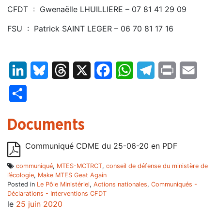
CFDT : Gwenaëlle LHUILLIERE – 07 81 41 29 09
FSU : Patrick SAINT LEGER – 06 70 81 17 16
LinkedIn
Bluesky
Threads
X
Facebook
WhatsApp
Telegram
Print
Email
Partager
Documents
Communiqué CDME du 25-06-20 en PDF
communiqué
,
MTES-MCTRCT
,
conseil de défense du ministère de
l’écologie
,
Make MTES Geat Again
Posted in
Le Pôle Ministériel
,
Actions nationales
,
Communiqués -
Déclarations - Interventions CFDT
le
25 juin 2020