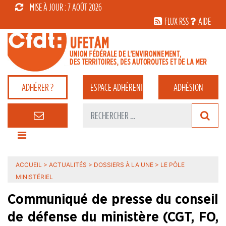
MISE À JOUR : 7 AOÛT 2026
FLUX RSS
AIDE
ADHÉRER ?
ESPACE
ADHÉRENT
ADHÉSION
ACCUEIL
>
ACTUALITÉS
>
DOSSIERS À LA UNE
>
LE PÔLE
MINISTÉRIEL
Communiqué de presse du conseil
de défense du ministère (CGT, FO,