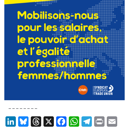
– – – – – – – –
LinkedIn
Bluesky
Threads
X
Facebook
WhatsApp
Telegram
Print
Email