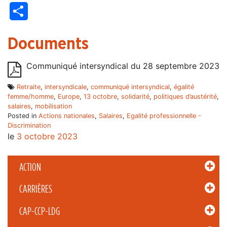
Partager
Documents
Communiqué intersyndical du 28 septembre 2023
Retraite
,
intersyndicale
,
communiqué intersyndical
,
égalité
femme/homme
,
Europe
,
13 octobre
,
solidarité
,
politiques d’austérité
,
salaires
,
mobilisation
Posted in
Actions nationales
,
Salaires
,
Egalité professionnelle -
Discrimination
le
3 octobre 2023
ACTION
CARRIÈRES
CAP-CCP-LDG