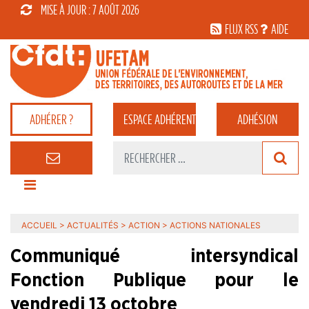
MISE À JOUR : 7 AOÛT 2026
FLUX RSS
AIDE
ADHÉRER ?
ESPACE
ADHÉRENT
ADHÉSION
ACCUEIL
>
ACTUALITÉS
>
ACTION
>
ACTIONS NATIONALES
Communiqué intersyndical
Fonction Publique pour le
vendredi 13 octobre