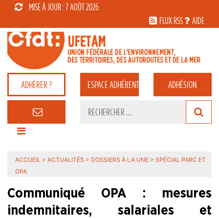
MISE À JOUR : 7 AOÛT 2026
FLUX RSS
AIDE
ADHÉRER ?
ESPACE
ADHÉRENT
ADHÉSION
ACCUEIL
>
ACTUALITÉS
>
DOSSIERS À LA UNE
>
SPÉCIAL PARC ET
OPA
Communiqué OPA : mesures
indemnitaires, salariales et