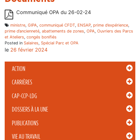
Communiqué OPA du 26-02-24
ministre
,
GIPA
,
communiqué CFDT
,
ENSAP
,
prime d’expérience
,
prime d’ancienneté
,
abattements de zones
,
OPA
,
Ouvriers des Parcs
et Ateliers
,
congés bonifiés
Posted in
Salaires
,
Spécial Parc et OPA
le
26 février 2024
ACTION
CARRIÈRES
CAP-CCP-LDG
DOSSIERS À LA UNE
PUBLICATIONS
VIE AU TRAVAIL