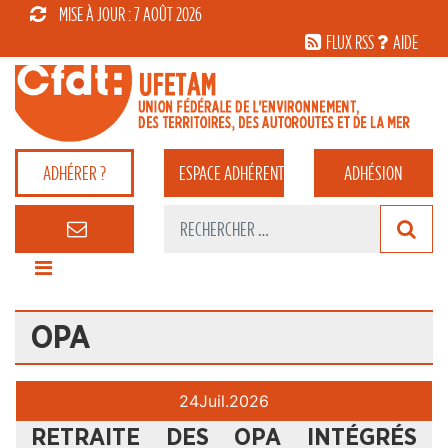
MISE À JOUR : 7 AOÛT 2026
FLUX RSS
AIDE
ADHÉRER ?
ESPACE
ADHÉRENT
ADHÉSION
OPA
24
Juil.
2026
RETRAITE DES OPA INTÉGRÉS