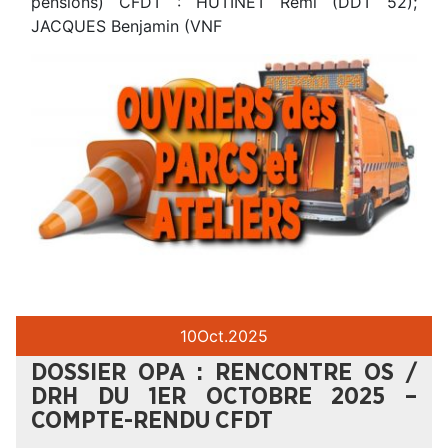
pensions) CFDT : HUTINET Rémi (DDT 52);
JACQUES Benjamin (VNF
10
Oct.
2025
DOSSIER OPA : RENCONTRE OS /
DRH DU 1ER OCTOBRE 2025 –
COMPTE-RENDU CFDT