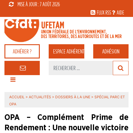
MISE À JOUR : 7 AOÛT 2026
FLUX RSS
AIDE
ADHÉRER ?
ESPACE
ADHÉRENT
ADHÉSION
ACCUEIL
>
ACTUALITÉS
>
DOSSIERS À LA UNE
>
SPÉCIAL PARC ET
OPA
OPA – Complément Prime de
Rendement : Une nouvelle victoire