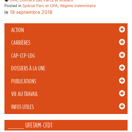
OPA
,
Ouvriers des Parcs et Ateliers
Posted in
Spécial Parc et OPA
,
Régime indemnitaire
le
19 septembre 2018
ACTION
CARRIÈRES
CAP-CCP-LDG
DOSSIERS À LA UNE
PUBLICATIONS
VIE AU TRAVAIL
INFOS UTILES
_____ UFETAM-CFDT