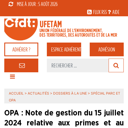
MISE À JOUR : 5 AOÛT 2026
FLUX RSS
AIDE
ADHÉRER ?
ESPACE
ADHÉRENT
ADHÉSION
ACCUEIL
>
ACTUALITÉS
>
DOSSIERS À LA UNE
>
SPÉCIAL PARC ET
OPA
OPA : Note de gestion du 15 juillet
2024 relative aux primes et au