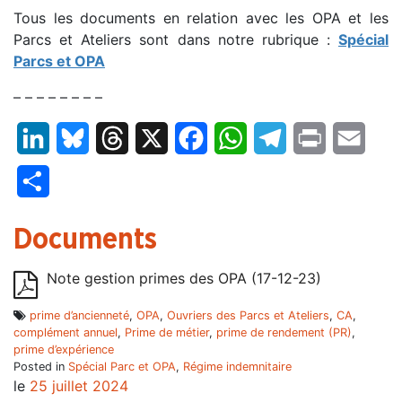
Tous les documents en relation avec les OPA et les
Parcs et Ateliers sont dans notre rubrique :
Spécial
Parcs et OPA
– – – – – – – –
LinkedIn
Bluesky
Threads
X
Facebook
WhatsApp
Telegram
Print
Email
Partager
Documents
Note gestion primes des OPA (17-12-23)
prime d’ancienneté
,
OPA
,
Ouvriers des Parcs et Ateliers
,
CA
,
complément annuel
,
Prime de métier
,
prime de rendement (PR)
,
prime d’expérience
Posted in
Spécial Parc et OPA
,
Régime indemnitaire
le
25 juillet 2024