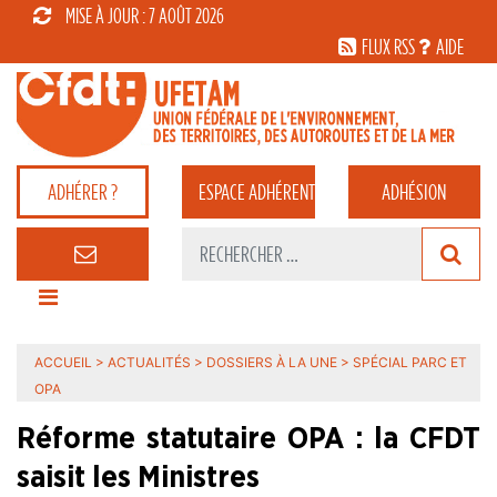
MISE À JOUR : 7 AOÛT 2026
FLUX RSS
AIDE
ADHÉRER ?
ESPACE
ADHÉRENT
ADHÉSION
ACCUEIL
>
ACTUALITÉS
>
DOSSIERS À LA UNE
>
SPÉCIAL PARC ET
OPA
Réforme statutaire OPA : la CFDT
saisit les Ministres