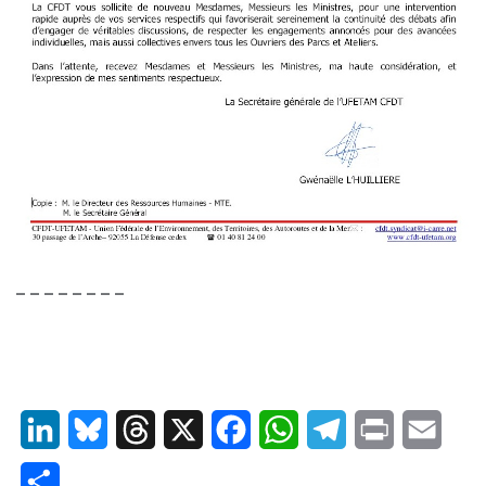
– – – – – – – –
LinkedIn
Bluesky
Threads
X
Facebook
WhatsApp
Telegram
Print
Email
Partager