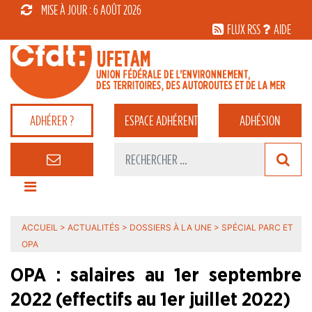
MISE À JOUR : 6 AOÛT 2026
FLUX RSS
AIDE
ADHÉRER ?
ESPACE
ADHÉRENT
ADHÉSION
ACCUEIL
>
ACTUALITÉS
>
DOSSIERS À LA UNE
>
SPÉCIAL PARC ET
OPA
OPA : salaires au 1er septembre
2022 (effectifs au 1er juillet 2022)