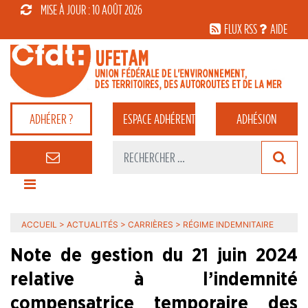
MISE À JOUR : 10 AOÛT 2026
FLUX RSS
AIDE
ADHÉRER ?
ESPACE
ADHÉRENT
ADHÉSION
ACCUEIL
>
ACTUALITÉS
>
CARRIÈRES
>
RÉGIME INDEMNITAIRE
Note de gestion du 21 juin 2024
relative à l’indemnité
compensatrice temporaire des