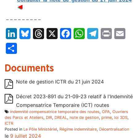
– – – – – – – – –
LinkedIn
Bluesky
Threads
X
Facebook
WhatsApp
Telegram
Print
Email
Partager
Documents
Note de gestion ICTR du 21 juin 2024
Décret 2023-891 du 21-09-23 relatif à l'Indemnité
Compensatrice Temporaire (ICT) routes
indemnité compensatrice temporaire des routes
,
OPA
,
Ouvriers
des Parcs et Ateliers
,
DIR
,
DREAL
,
note de gestion
,
prime
,
loi 3DS
,
ICTR
Posted in
Le Pôle Ministériel
,
Régime indemnitaire
,
Décentralisation
le
9 juillet 2024