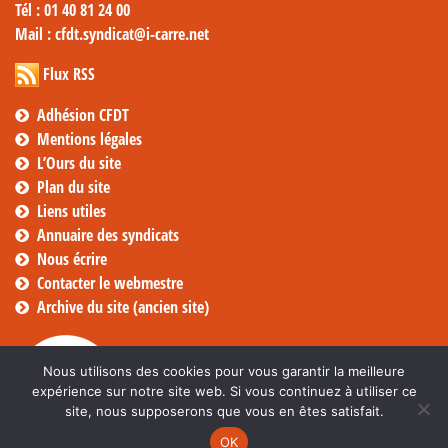
Tél
: 01 40 81 24 00
Mail
: cfdt.syndicat@i-carre.net
Flux RSS
Adhésion CFDT
Mentions légales
L’Ours du site
Plan du site
Liens utiles
Annuaire des syndicats
Nous écrire
Contacter le webmestre
Archive du site (ancien site)
Nous utilisons des cookies pour vous garantir la meilleure
expérience sur notre site web. Si vous continuez à utiliser ce
site, nous supposerons que vous en êtes satisfait.
OK