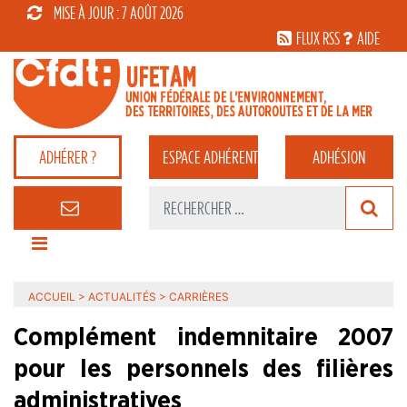
MISE À JOUR : 7 AOÛT 2026
FLUX RSS
AIDE
ADHÉRER ?
ESPACE
ADHÉRENT
ADHÉSION
ACCUEIL
>
ACTUALITÉS
>
CARRIÈRES
Complément indemnitaire 2007
pour les personnels des filières
administratives