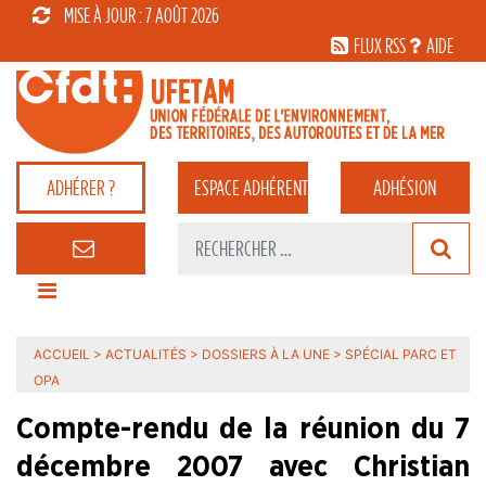
MISE À JOUR : 7 AOÛT 2026
FLUX RSS
AIDE
ADHÉRER ?
ESPACE
ADHÉRENT
ADHÉSION
ACCUEIL
>
ACTUALITÉS
>
DOSSIERS À LA UNE
>
SPÉCIAL PARC ET
OPA
Compte-rendu de la réunion du 7
décembre 2007 avec Christian