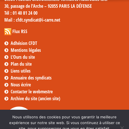
30, passage de l’Arche – 92055 PARIS LA DÉFENSE
Tél
: 01 40 81 24 00
Mail
: cfdt.syndicat@i-carre.net
Flux RSS
Adhésion CFDT
Mentions légales
L’Ours du site
Plan du site
Liens utiles
Annuaire des syndicats
Nous écrire
Contacter le webmestre
Archive du site (ancien site)
Nous utilisons des cookies pour vous garantir la meilleure
expérience sur notre site web. Si vous continuez à utiliser ce
site, nous supposerons que vous en êtes satisfait.