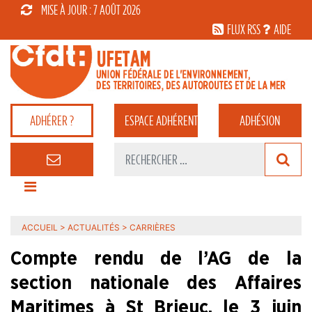
MISE À JOUR : 7 AOÛT 2026
FLUX RSS
AIDE
ADHÉRER ?
ESPACE
ADHÉRENT
ADHÉSION
ACCUEIL
>
ACTUALITÉS
>
CARRIÈRES
Compte rendu de l’AG de la
section nationale des Affaires
Maritimes à St Brieuc, le 3 juin