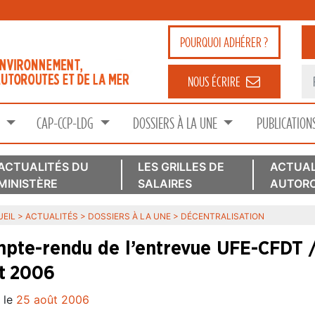
POURQUOI
ADHÉRER ?
NOUS ÉCRIRE
S
CAP-CCP-LDG
DOSSIERS À LA UNE
PUBLICATION
ACTUALITÉS DU
LES GRILLES DE
ACTUAL
MINISTÈRE
SALAIRES
AUTORO
EIL
>
ACTUALITÉS
>
DOSSIERS À LA UNE
>
DÉCENTRALISATION
pte-rendu de l’entrevue UFE-CFDT /
t 2006
 le
25 août 2006