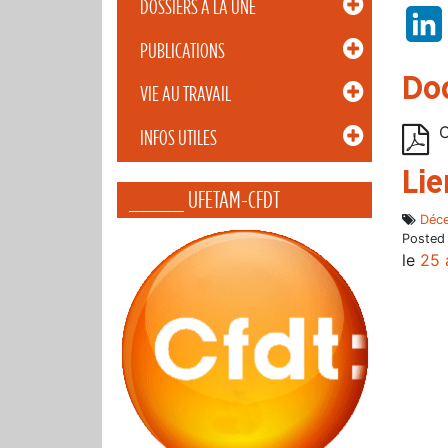
DOSSIERS À LA UNE
PUBLICATIONS
Do
VIE AU TRAVAIL
C
INFOS UTILES
Lie
_____ UFETAM-CFDT
Déce
Posted
le
25 