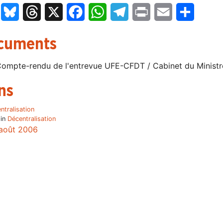
LinkedIn
Bluesky
Threads
X
Facebook
WhatsApp
Telegram
Print
Email
Partage
cuments
ompte-rendu de l'entrevue UFE-CFDT / Cabinet du Minist
ns
ntralisation
 in
Décentralisation
août 2006