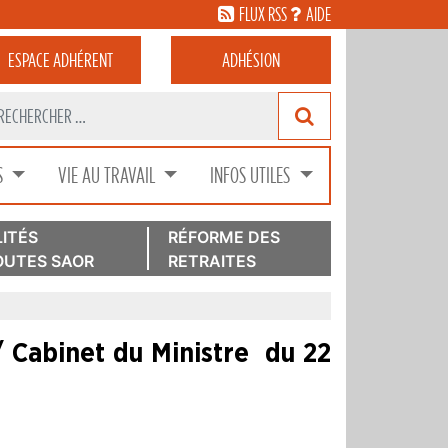
FLUX RSS
AIDE
ESPACE
ADHÉRENT
ADHÉSION
S
VIE AU TRAVAIL
INFOS UTILES
ITÉS
RÉFORME DES
UTES SAOR
RETRAITES
 Cabinet du Ministre du 22