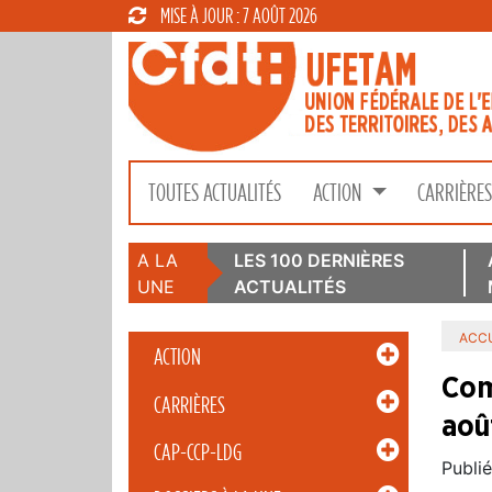
MISE À JOUR : 7 AOÛT 2026
TOUTES ACTUALITÉS
ACTION
CARRIÈRE
A LA
LES 100 DERNIÈRES
UNE
ACTUALITÉS
ACCU
ACTION
Com
CARRIÈRES
aoû
CAP-CCP-LDG
Publié