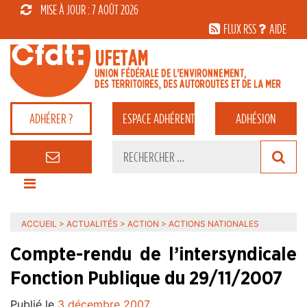
MISE À JOUR : 7 AOÛT 2026
FLUX RSS
AIDE
ADHÉRER ?
ESPACE
ADHÉRENT
ADHÉSION
ACCUEIL
>
ACTUALITÉS
>
ACTION
>
ACTIONS NATIONALES
Compte-rendu de l’intersyndicale
Fonction Publique du 29/11/2007
Publié le
3 décembre 2007