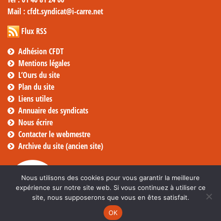
Mail
: cfdt.syndicat@i-carre.net
Flux RSS
Adhésion CFDT
Mentions légales
L’Ours du site
Plan du site
Liens utiles
Annuaire des syndicats
Nous écrire
Contacter le webmestre
Archive du site (ancien site)
Nous utilisons des cookies pour vous garantir la meilleure
expérience sur notre site web. Si vous continuez à utiliser ce
site, nous supposerons que vous en êtes satisfait.
OK