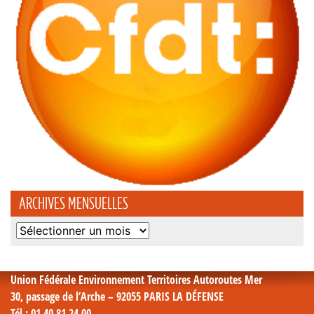
ARCHIVES MENSUELLES
Archives
mensuelles
Union Fédérale Environnement Territoires Autoroutes Mer
30, passage de l’Arche – 92055 PARIS LA DÉFENSE
Tél
: 01 40 81 24 00