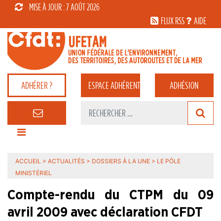
MISE À JOUR : 7 AOÛT 2026
FLUX RSS
AIDE
ADHÉRER ?
ESPACE
ADHÉRENT
ADHÉSION
ACCUEIL
>
ACTUALITÉS
>
DOSSIERS À LA UNE
>
LE PÔLE
MINISTÉRIEL
Compte-rendu du CTPM du 09
avril 2009 avec déclaration CFDT