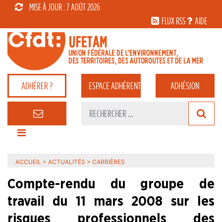
MISE À JOUR : 7 AOÛT 2026
FLUX RSS
AIDE
ADHÉRER ?
ESPACE
ADHÉRENT
ADHÉSION
ACCUEIL
>
ACTUALITÉS
>
CARRIÈRES
Compte-rendu du groupe de
travail du 11 mars 2008 sur les
risques professionnels des