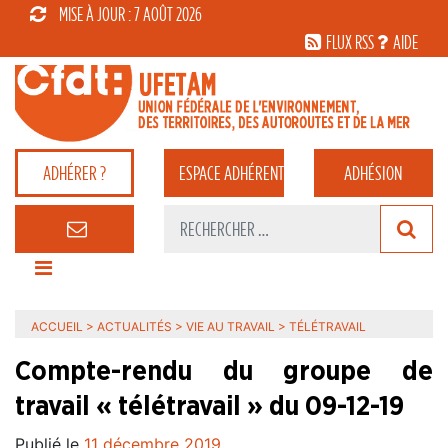
MISE À JOUR : 7 AOÛT 2026
FLUX RSS
AIDE
ADHÉRER ?
ESPACE
ADHÉRENT
ADHÉSION
ACCUEIL
>
ACTUALITÉS
>
VIE AU TRAVAIL
>
TÉLÉTRAVAIL
Compte-rendu du groupe de
travail « télétravail » du 09-12-19
Publié le
11 décembre 2019