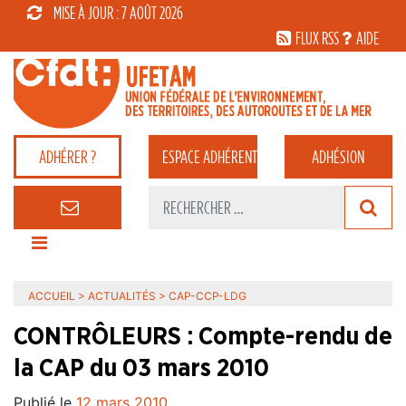
MISE À JOUR : 7 AOÛT 2026
FLUX RSS
AIDE
ADHÉRER ?
ESPACE
ADHÉRENT
ADHÉSION
ACCUEIL
>
ACTUALITÉS
>
CAP-CCP-LDG
CONTRÔLEURS : Compte-rendu de
la CAP du 03 mars 2010
Publié le
12 mars 2010