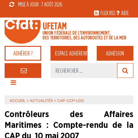
MISE À JOUR : 7 AOÛT 2026
FLUX RSS
AIDE
ADHÉRER ?
ESPACE
ADHÉRENT
ADHÉSION
ACCUEIL
>
ACTUALITÉS
>
CAP-CCP-LDG
Contrôleurs des Affaires
Maritimes : Compte-rendu de la
CAP du 10 mai 2007