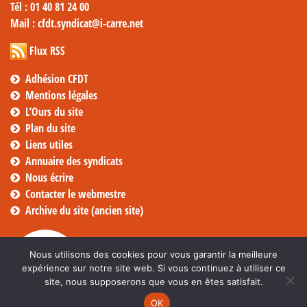
Tél
: 01 40 81 24 00
Mail
: cfdt.syndicat@i-carre.net
Flux RSS
Adhésion CFDT
Mentions légales
L’Ours du site
Plan du site
Liens utiles
Annuaire des syndicats
Nous écrire
Contacter le webmestre
Archive du site (ancien site)
Nous utilisons des cookies pour vous garantir la meilleure
expérience sur notre site web. Si vous continuez à utiliser ce
site, nous supposerons que vous en êtes satisfait.
OK