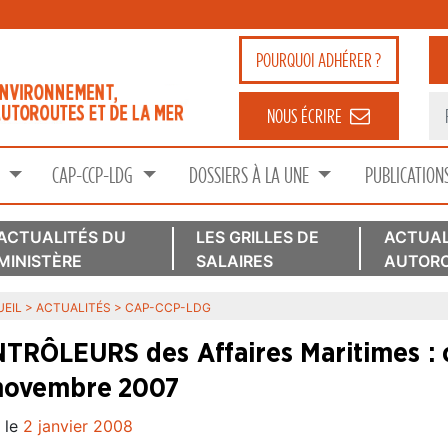
POURQUOI
ADHÉRER ?
NOUS ÉCRIRE
S
CAP-CCP-LDG
DOSSIERS À LA UNE
PUBLICATION
ACTUALITÉS DU
LES GRILLES DE
ACTUAL
MINISTÈRE
SALAIRES
AUTORO
EIL
>
ACTUALITÉS
>
CAP-CCP-LDG
TRÔLEURS des Affaires Maritimes : 
novembre 2007
 le
2 janvier 2008