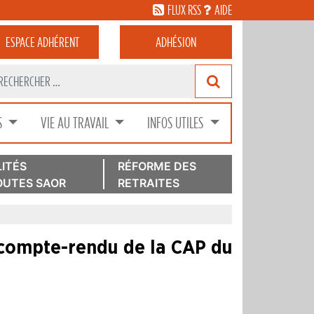
FLUX RSS
AIDE
ESPACE
ADHÉRENT
ADHÉSION
S
VIE AU TRAVAIL
INFOS UTILES
ITÉS
RÉFORME DES
UTES SAOR
RETRAITES
compte-rendu de la CAP du