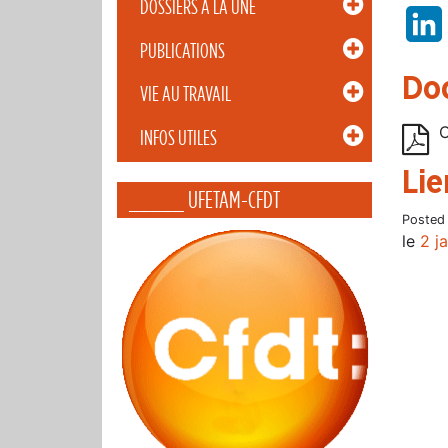
DOSSIERS À LA UNE
PUBLICATIONS
Do
VIE AU TRAVAIL
C
INFOS UTILES
Lie
_____ UFETAM-CFDT
Posted
le
2 j