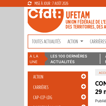
MISE À JOUR : 7 AOÛT 2026
TOUTES ACTUALITÉS
ACTION
CARRIÈRE
A LA
LES 100 DERNIÈRES
UNE
ACTUALITÉS
ACCU
ACTION
CON
CARRIÈRES
29 
CAP-CCP-LDG
Publié