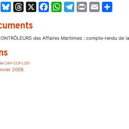
LinkedIn
Bluesky
Threads
X
Facebook
WhatsApp
Telegram
Print
Email
Partage
cuments
ONTRÔLEURS des Affaires Maritimes : compte-rendu de 
ns
 in
CAP-CCP-LDG
anvier 2008