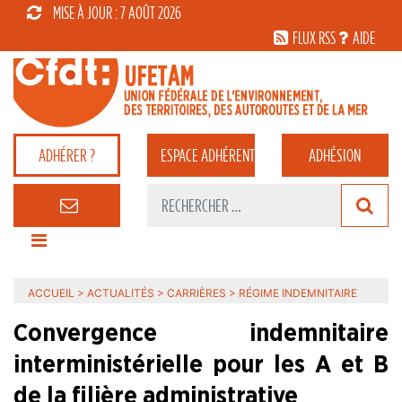
MISE À JOUR : 7 AOÛT 2026
FLUX RSS
AIDE
ADHÉRER ?
ESPACE
ADHÉRENT
ADHÉSION
ACCUEIL
>
ACTUALITÉS
>
CARRIÈRES
>
RÉGIME INDEMNITAIRE
Convergence indemnitaire
interministérielle pour les A et B
de la filière administrative