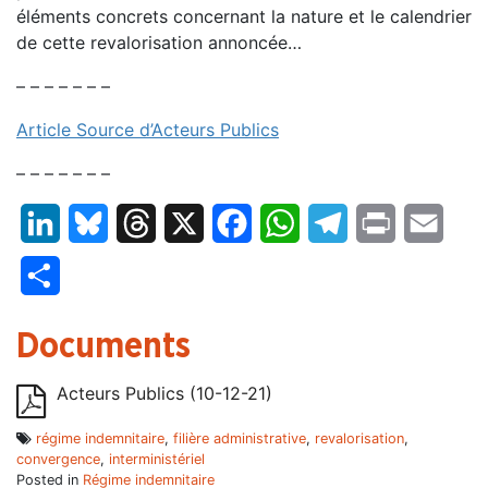
éléments concrets concernant la nature et le calendrier
de cette revalorisation annoncée…
– – – – – – –
Article Source d’Acteurs Publics
– – – – – – –
LinkedIn
Bluesky
Threads
X
Facebook
WhatsApp
Telegram
Print
Email
Partager
Documents
Acteurs Publics (10-12-21)
régime indemnitaire
,
filière administrative
,
revalorisation
,
convergence
,
interministériel
Posted in
Régime indemnitaire