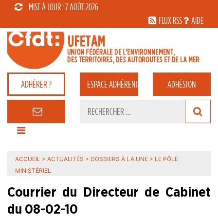
MISE À JOUR : 7 AOÛT 2026
FLUX RSS
AIDE
ADHÉRER ?
ESPACE
ADHÉRENT
ADHÉSION
ACCUEIL
>
ACTUALITÉS
>
DOSSIERS À LA UNE
>
LE PÔLE
MINISTÉRIEL
Courrier du Directeur de Cabinet
du 08-02-10