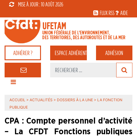
MISE À JOUR : 10 AOÛT 2026
FLUX RSS
AIDE
ADHÉRER ?
ESPACE
ADHÉRENT
ADHÉSION
ACCUEIL
>
ACTUALITÉS
>
DOSSIERS À LA UNE
>
LA FONCTION
PUBLIQUE
CPA : Compte personnel d’activité
– La CFDT Fonctions publiques