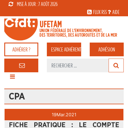
MISE À JOUR : 7 AOÛT 2026
FLUX RSS
AIDE
ADHÉRER ?
ESPACE
ADHÉRENT
ADHÉSION
CPA
19
Mar.
2021
FICHE PRATIQUE : LE COMPTE