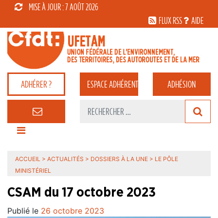
MISE À JOUR : 7 AOÛT 2026
FLUX RSS
AIDE
ADHÉRER ?
ESPACE
ADHÉRENT
ADHÉSION
ACCUEIL
>
ACTUALITÉS
>
DOSSIERS À LA UNE
>
LE PÔLE
MINISTÉRIEL
CSAM du 17 octobre 2023
Publié le
26 octobre 2023