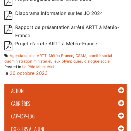
Diaporama information sur les JO 2024
Rapport de présentation arrêté ARTT à Météo-
France
Projet d'arrêté ARTT à Météo-France
Agenda social
,
ARTT
,
Météo France
,
CSAM
,
comité social
d’administration ministériel
,
jeux olympiques
,
dialogue social
Posted in
Le Pôle Ministériel
le
26 octobre 2023
ACTION
CARRIÈRES
CAP-CCP-LDG
DOSSIERS À LA UNE