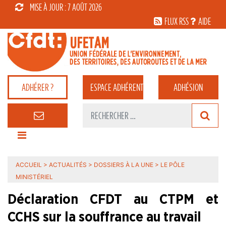
MISE À JOUR : 7 AOÛT 2026
FLUX RSS
AIDE
ADHÉRER ?
ESPACE
ADHÉRENT
ADHÉSION
ACCUEIL
>
ACTUALITÉS
>
DOSSIERS À LA UNE
>
LE PÔLE
MINISTÉRIEL
Déclaration CFDT au CTPM et
CCHS sur la souffrance au travail