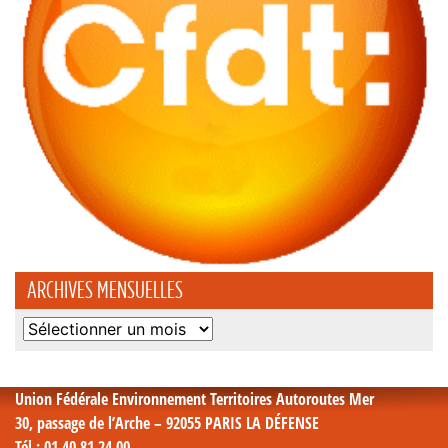
ARCHIVES MENSUELLES
Archives
mensuelles
Union Fédérale Environnement Territoires Autoroutes Mer
30, passage de l’Arche – 92055 PARIS LA DÉFENSE
Tél
: 01 40 81 24 00