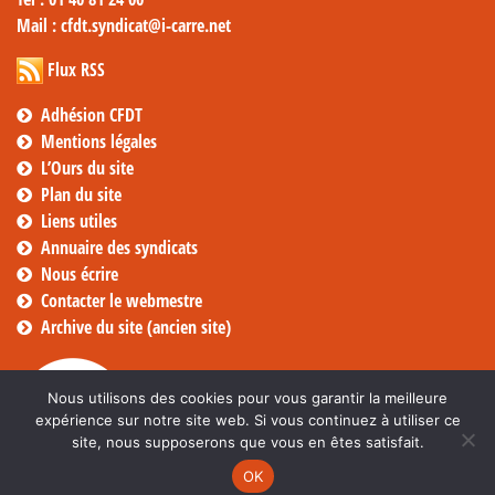
Mail
: cfdt.syndicat@i-carre.net
Flux RSS
Adhésion CFDT
Mentions légales
L’Ours du site
Plan du site
Liens utiles
Annuaire des syndicats
Nous écrire
Contacter le webmestre
Archive du site (ancien site)
Nous utilisons des cookies pour vous garantir la meilleure
expérience sur notre site web. Si vous continuez à utiliser ce
site, nous supposerons que vous en êtes satisfait.
OK