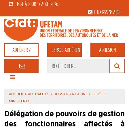
MISE À JOUR : 7 AOÛT 2026
FLUX RSS
AIDE
ADHÉRER ?
ESPACE
ADHÉRENT
ADHÉSION
ACCUEIL
>
ACTUALITÉS
>
DOSSIERS À LA UNE
>
LE PÔLE
MINISTÉRIEL
Délégation de pouvoirs de gestion
des fonctionnaires affectés à