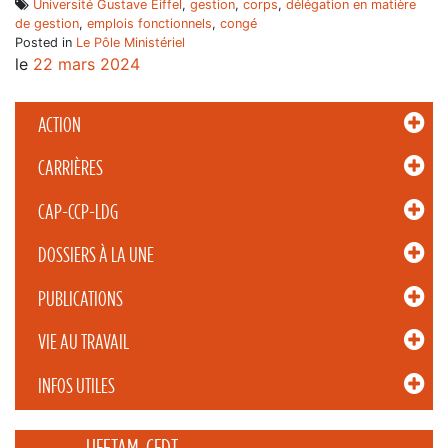
Université Gustave Eiffel
,
gestion
,
corps
,
délégation en matière
de gestion
,
emplois fonctionnels
,
congé
Posted in
Le Pôle Ministériel
le
22 mars 2024
ACTION
CARRIÈRES
CAP-CCP-LDG
DOSSIERS À LA UNE
PUBLICATIONS
VIE AU TRAVAIL
INFOS UTILES
_____ UFETAM-CFDT