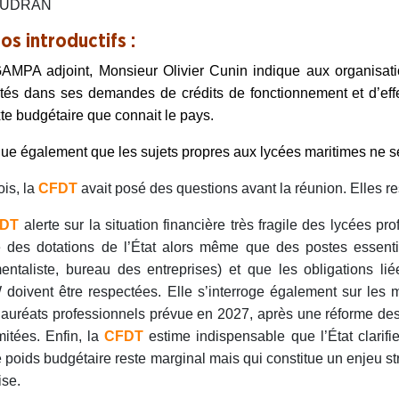
AUDRAN
os introductifs :
MPA adjoint, Monsieur Olivier Cunin indique aux organisatio
ultés dans ses demandes de crédits de fonctionnement et d’eff
te budgétaire que connait le pays.
ique également que les sujets propres aux lycées maritimes ne se
is, la
CFDT
avait posé des questions avant la réunion. Elles r
DT
alerte sur la situation financière très fragile des lycées p
 des dotations de l’État alors même que des postes essentie
ntaliste, bureau des entreprises) et que les obligations li
oivent être respectées. Elle s’interroge également sur les 
auréats professionnels prévue en 2027, après une réforme de
mitées. Enfin, la
CFDT
estime indispensable que l’État clarif
e poids budgétaire reste marginal mais qui constitue un enjeu st
ise.