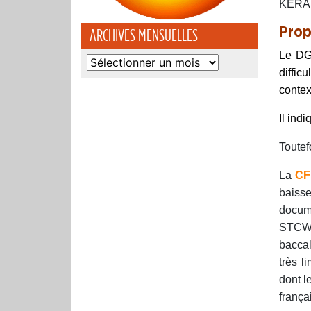
KER
Prop
ARCHIVES MENSUELLES
Le DGA
Archives
diffic
mensuelles
contex
Il ind
Toutefo
La
CF
baisse
docume
STCW d
baccal
très li
dont l
frança