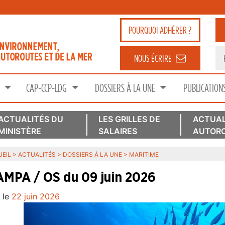
POURQUOI
ADHÉRER ?
NOUS ÉCRIRE
S
CAP-CCP-LDG
DOSSIERS À LA UNE
PUBLICATION
ACTUALITÉS DU
LES GRILLES DE
ACTUAL
MINISTÈRE
SALAIRES
AUTORO
EIL
>
ACTUALITÉS
>
DOSSIERS À LA UNE
>
MARITIME
MPA / OS du 09 juin 2026
 le
22 juin 2026