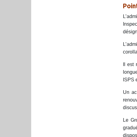
Point
L’admi
Inspec
désign
L’admi
coroll
Il est
longue
ISPS 
Un ac
renouv
discus
Le Gro
gradu
dispos