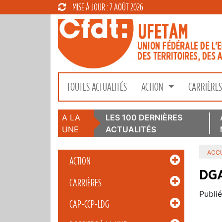
MISE À JOUR : 7 AOÛT 2026
TOUTES ACTUALITÉS
ACTION
CARRIÈRE
A LA
LES 100 DERNIÈRES
UNE
ACTUALITÉS
ACCU
ACTION
DGA
CARRIÈRES
Publié
CAP-CCP-LDG