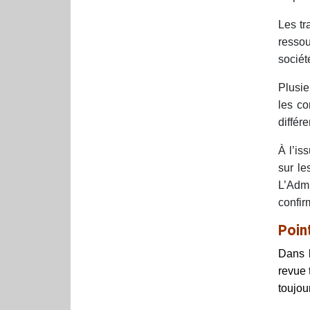
Les tr
ressou
sociét
Plusie
les co
différ
À l’is
sur le
L’Admi
confir
Poin
Dans l
revue 
toujou