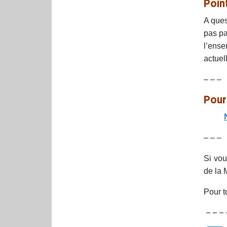
Poin
A ques
pas pa
l’ense
actuel
– – –
Pour 
– – –
Si vou
de la 
Pour to
– – – 