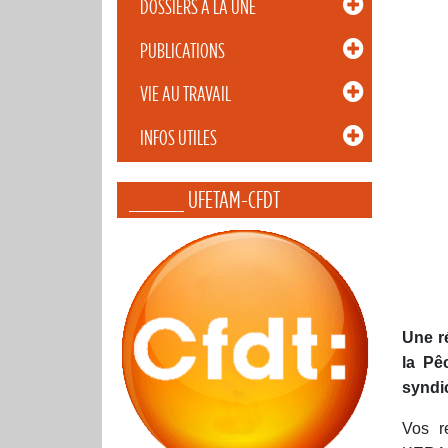
DOSSIERS À LA UNE
PUBLICATIONS
VIE AU TRAVAIL
INFOS UTILES
_____ UFETAM-CFDT
U
ne r
la Pê
syndi
Vos r