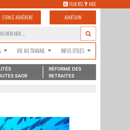
FLUX RSS
AIDE
ESPACE
ADHÉRENT
ADHÉSION
S
VIE AU TRAVAIL
INFOS UTILES
ITÉS
RÉFORME DES
UTES SAOR
RETRAITES