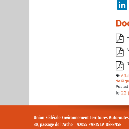
Do
L
N
R
Affa
de l’Aq
Posted
le
22 
Union Fédérale Environnement Territoires Autoroute
30, passage de l’Arche – 92055 PARIS LA DÉFENSE