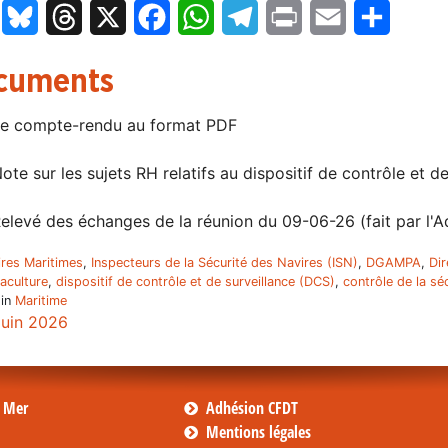
LinkedIn
Bluesky
Threads
X
Facebook
WhatsApp
Telegram
Print
Email
Partage
cuments
e compte-rendu au format PDF
ote sur les sujets RH relatifs au dispositif de contrôle et d
elevé des échanges de la réunion du 09-06-26 (fait par l'A
ires Maritimes
,
Inspecteurs de la Sécurité des Navires (ISN)
,
DGAMPA
,
Dir
uaculture
,
dispositif de contrôle et de surveillance (DCS)
,
contrôle de la sé
 in
Maritime
juin 2026
s Mer
Adhésion CFDT
Mentions légales