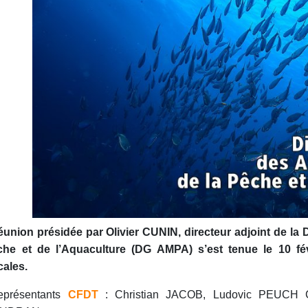
éunion présidée par Olivier CUNIN, directeur adjoint de la 
che et de l’Aquaculture (DG AMPA) s’est tenue le 10 fé
cales.
eprésentants
CFDT
: Christian JACOB, Ludovic PEUCH 