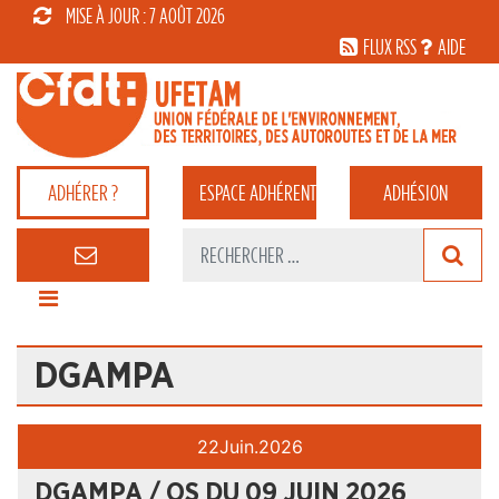
MISE À JOUR : 7 AOÛT 2026
FLUX RSS
AIDE
ADHÉRER ?
ESPACE
ADHÉRENT
ADHÉSION
DGAMPA
22
Juin.
2026
DGAMPA / OS DU 09 JUIN 2026